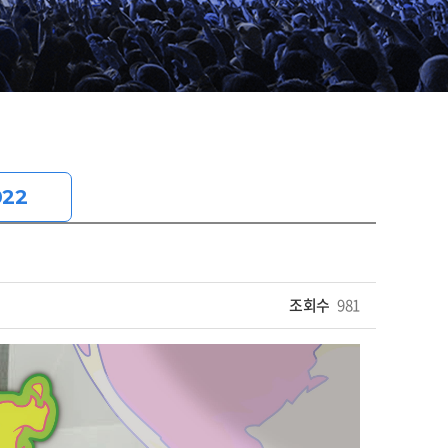
022
조회수
981