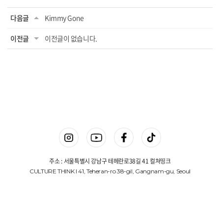
다음글
Kimmy Gone
이전글
이전글이 없습니다.
주소 : 서울특별시 강남구 테헤란로38길 41 컬쳐띵크
CULTURE THINK I 41, Teheran-ro 38-gil, Gangnam-gu, Seoul
상호명 : 컬쳐띵크(주)
대표 : 김진겸
사업자등록번호 : 775-87-00648
Copyright © 컬쳐띵크(주). All Rights Reserved.