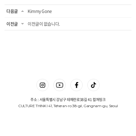
다음글
Kimmy Gone
이전글
이전글이 없습니다.
주소 : 서울특별시 강남구 테헤란로38길 41 컬쳐띵크
CULTURE THINK I 41, Teheran-ro 38-gil, Gangnam-gu, Seoul
상호명 : 컬쳐띵크(주)
대표 : 김진겸
사업자등록번호 : 775-87-00648
Copyright © 컬쳐띵크(주). All Rights Reserved.