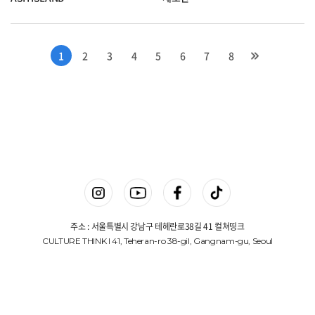
1
2
3
4
5
6
7
8
주소 : 서울특별시 강남구 테헤란로38길 41 컬쳐띵크
CULTURE THINK I 41, Teheran-ro 38-gil, Gangnam-gu, Seoul
상호명 : 컬쳐띵크(주)
대표 : 김진겸
사업자등록번호 : 775-87-00648
Copyright © 컬쳐띵크(주). All Rights Reserved.