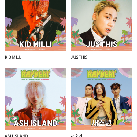
KID MILLI
JUSTHIS
ASH ISLAND
새소년