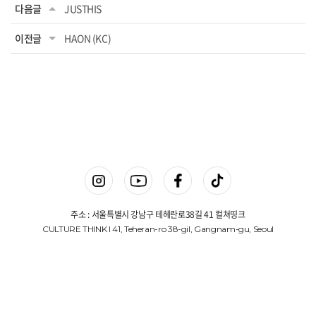
다음글
JUSTHIS
이전글
HAON (KC)
주소 : 서울특별시 강남구 테헤란로38길 41 컬쳐띵크
CULTURE THINK I 41, Teheran-ro 38-gil, Gangnam-gu, Seoul
상호명 : 컬쳐띵크(주)
대표 : 김진겸
사업자등록번호 : 775-87-00648
Copyright © 컬쳐띵크(주). All Rights Reserved.