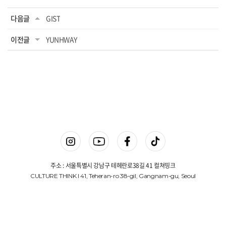
다음글
GIST
이전글
YUNHWAY
주소 : 서울특별시 강남구 테헤란로38길 41 컬쳐띵크
CULTURE THINK I 41, Teheran-ro 38-gil, Gangnam-gu, Seoul
상호명 : 컬쳐띵크(주)
대표 : 김진겸
사업자등록번호 : 775-87-00648
Copyright © 컬쳐띵크(주). All Rights Reserved.