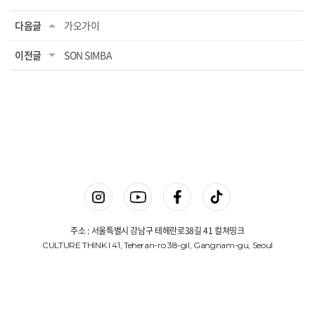
다음글
가오가이
이전글
SON SIMBA
주소 : 서울특별시 강남구 테헤란로38길 41 컬쳐띵크
CULTURE THINK I 41, Teheran-ro 38-gil, Gangnam-gu, Seoul
상호명 : 컬쳐띵크(주)
대표 : 김진겸
사업자등록번호 : 775-87-00648
Copyright © 컬쳐띵크(주). All Rights Reserved.